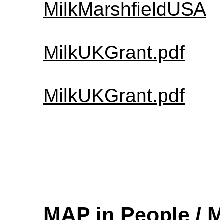
MilkMarshfieldUSA
MilkUKGrant.pdf
MilkUKGrant.pdf
MAP in People / 