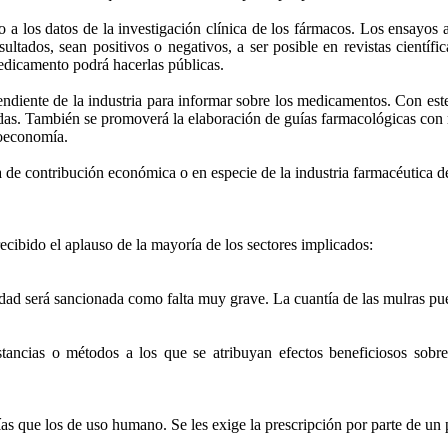
so a los datos de la investigación clínica de los fármacos. Los ensayos 
ultados, sean positivos o negativos, a ser posible en revistas científ
edicamento podrá hacerlas públicas.
endiente de la industria para informar sobre los medicamentos. Con este 
ivadas. También se promoverá la elaboración de guías farmacológicas con
coeconomía.
 de contribución económica o en especie de la industria farmacéutica de
cibido el aplauso de la mayoría de los sectores implicados:
dad será sancionada como falta muy grave. La cuantía de las mulras pue
tancias o métodos a los que se atribuyan efectos beneficiosos sobre 
ías que los de uso humano. Se les exige la prescripción por parte de un 