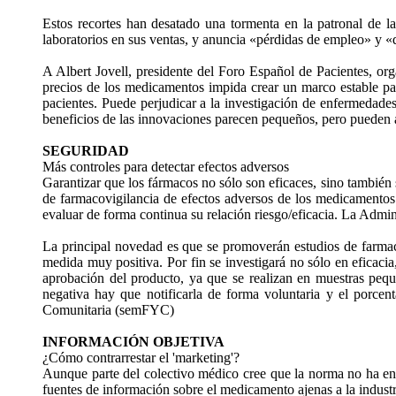
Estos recortes han desatado una tormenta en la patronal de la
laboratorios en sus ventas, y anuncia «pérdidas de empleo» y «d
A Albert Jovell, presidente del Foro Español de Pacientes, or
precios de los medicamentos impida crear un marco estable par
pacientes. Puede perjudicar a la investigación de enfermedade
beneficios de las innovaciones parecen pequeños, pero pueden a
SEGURIDAD
Más controles para detectar efectos adversos
Garantizar que los fármacos no sólo son eficaces, sino también 
de farmacovigilancia de efectos adversos de los medicamentos 
evaluar de forma continua su relación riesgo/eficacia. La Admin
La principal novedad es que se promoverán estudios de farmac
medida muy positiva. Por fin se investigará no sólo en eficacia
aprobación del producto, ya que se realizan en muestras pequ
negativa hay que notificarla de forma voluntaria y el porcen
Comunitaria (semFYC)
INFORMACIÓN OBJETIVA
¿Cómo contrarrestar el 'marketing'?
Aunque parte del colectivo médico cree que la norma no ha ent
fuentes de información sobre el medicamento ajenas a la indust