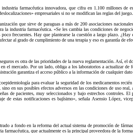
 industria farmacéutica innovadora, que cifra en 1.100 millones de eu
eslocalizaciones» empresariales si no se modifican las reglas del juego.
ganización que sirve de paraguas a más de 200 asociaciones nacionales 
a la industria farmacéutica. «Se les cambia las condiciones de negocio
s poco frecuentes. Hay que plantearse la cuestión a largo plazo. ¿Ha
fectar al grado de cumplimiento de una terapia y eso es garantía de ef
seguros es otra de las prioridades de la nueva reglamentación. Así, el d
en el mercado. Por un lado, obliga a los laboratorios a actualizar de
istración garantiza el acceso público a la información de cualquier dat
oepidemiología para evaluar la seguridad de los medicamentos recién
, sino en sus posibles efectos adversos en las condiciones de uso real,
eñas de pacientes, muy seleccionados y bajo estrechos controles. El p
taje de estas notificaciones es bajísimo», señala Asensio López, vi
rado a fondo en la reforma del actual sistema de promoción de fármacos
ria farmacéutica, que actualmente es la principal proveedora de la form