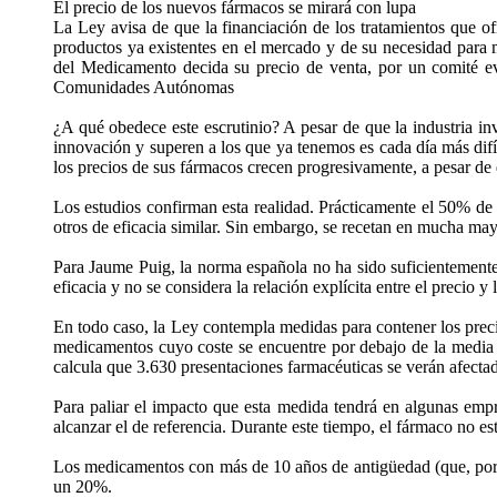
El precio de los nuevos fármacos se mirará con lupa
La Ley avisa de que la financiación de los tratamientos que of
productos ya existentes en el mercado y de su necesidad para m
del Medicamento decida su precio de venta, por un comité eva
Comunidades Autónomas
¿A qué obedece este escrutinio? A pesar de que la industria in
innovación y superen a los que ya tenemos es cada día más difíc
los precios de sus fármacos crecen progresivamente, a pesar de
Los estudios confirman esta realidad. Prácticamente el 50% d
otros de eficacia similar. Sin embargo, se recetan en mucha ma
Para Jaume Puig, la norma española no ha sido suficientemente 
eficacia y no se considera la relación explícita entre el precio 
En todo caso, la Ley contempla medidas para contener los precio
medicamentos cuyo coste se encuentre por debajo de la media 
calcula que 3.630 presentaciones farmacéuticas se verán afecta
Para paliar el impacto que esta medida tendrá en algunas emp
alcanzar el de referencia. Durante este tiempo, el fármaco no est
Los medicamentos con más de 10 años de antigüedad (que, por ta
un 20%.