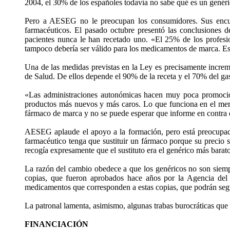
2004, el 30% de los españoles todavía no sabe qué es un genéri
Pero a AESEG no le preocupan los consumidores. Sus encuest
farmacéuticos. El pasado octubre presentó las conclusiones 
pacientes nunca le han recetado uno. «El 25% de los profesi
tampoco debería ser válido para los medicamentos de marca. Es
Una de las medidas previstas en la Ley es precisamente increm
de Salud. De ellos depende el 90% de la receta y el 70% del gas
«Las administraciones autonómicas hacen muy poca promoción 
productos más nuevos y más caros. Lo que funciona en el merc
fármaco de marca y no se puede esperar que informe en contra 
AESEG aplaude el apoyo a la formación, pero está preocupada 
farmacéutico tenga que sustituir un fármaco porque su precio 
recogía expresamente que el sustituto era el genérico más barato
La razón del cambio obedece a que los genéricos no son siemp
copias, que fueron aprobados hace años por la Agencia del
medicamentos que corresponden a estas copias, que podrán seg
La patronal lamenta, asimismo, algunas trabas burocráticas que 
FINANCIACIÓN