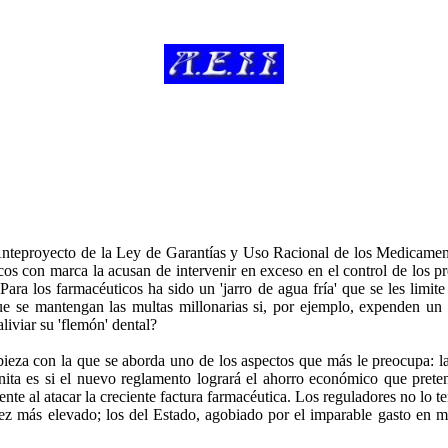
 Anteproyecto de la Ley de Garantías y Uso Racional de los Medicamen
cos con marca la acusan de intervenir en exceso en el control de los pr
ara los farmacéuticos ha sido un 'jarro de agua fría' que se les limit
que se mantengan las multas millonarias si, por ejemplo, expenden un 
liviar su 'flemón' dental?
tibieza con la que se aborda uno de los aspectos que más le preocupa:
cógnita es si el nuevo reglamento logrará el ahorro económico que pr
e al atacar la creciente factura farmacéutica. Los reguladores no lo tení
vez más elevado; los del Estado, agobiado por el imparable gasto en m