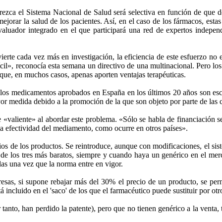
rezca el Sistema Nacional de Salud será selectiva en función de que d
ejorar la salud de los pacientes. Así, en el caso de los fármacos, esta
luador integrado en el que participará una red de expertos independi
vierte cada vez más en investigación, la eficiencia de este esfuerzo 
il», reconocía esta semana un directivo de una multinacional. Pero los l
 que, en muchos casos, apenas aporten ventajas terapéuticas.
e los medicamentos aprobados en España en los últimos 20 años son esc
yor medida debido a la promoción de la que son objeto por parte de las 
«valiente» al abordar este problema. «Sólo se habla de financiación se
y la efectividad del mediamento, como ocurre en otros países».
s de los productos. Se reintroduce, aunque con modificaciones, el sist
de los tres más baratos, siempre y cuando haya un genérico en el mer
das una vez que la norma entre en vigor.
resas, si supone rebajar más del 30% el precio de un producto, se pe
á incluido en el 'saco' de los que el farmacéutico puede sustituir por ot
nto, han perdido la patente), pero que no tienen genérico a la venta, t