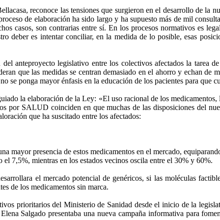
llacasa, reconoce las tensiones que surgieron en el desarrollo de la n
proceso de elaboración ha sido largo y ha supuesto más de mil consulta
chos casos, son contrarias entre sí. En los procesos normativos es leg
ro deber es intentar conciliar, en la medida de lo posible, esas posic
del anteproyecto legislativo entre los colectivos afectados la tarea de
ideran que las medidas se centran demasiado en el ahorro y echan de
 no se ponga mayor énfasis en la educación de los pacientes para que c
uiado la elaboración de la Ley: «El uso racional de los medicamentos, l
ados por SALUD coinciden en que muchas de las disposiciones del nuev
aloración que ha suscitado entre los afectados:
una mayor presencia de estos medicamentos en el mercado, equiparando 
lo el 7,5%, mientras en los estados vecinos oscila entre el 30% y 60%.
sarrollara el mercado potencial de genéricos, si las moléculas factibl
ntes de los medicamentos sin marca.
ivos prioritarios del Ministerio de Sanidad desde el inicio de la legis
e Elena Salgado presentaba una nueva campaña informativa para foment