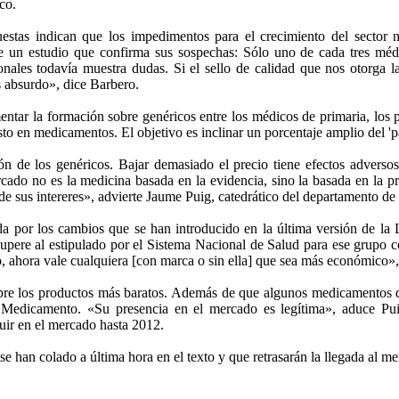
co.
as indican que los impedimentos para el crecimiento del sector n
de un estudio que confirma sus sospechas: Sólo uno de cada tres mé
onales todavía muestra dudas. Si el sello de calidad que nos otorga 
 absurdo», dice Barbero.
entar la formación sobre genéricos entre los médicos de primaria, los 
to en medicamentos. El objetivo es inclinar un porcentaje amplio del 'p
de los genéricos. Bajar demasiado el precio tiene efectos adversos
ado no es la medicina basada en la evidencia, sino la basada en la pr
de sus intereres», advierte Jaume Puig, catedrático del departamento 
por los cambios que se han introducido en la última versión de la L
supere al estipulado por el Sistema Nacional de Salud para ese grupo 
, ahora vale cualquiera [con marca o sin ella] que sea más económico», c
re los productos más baratos. Además de que algunos medicamentos de 
 Medicamento. «Su presencia en el mercado es legítima», aduce Pui
uir en el mercado hasta 2012.
se han colado a última hora en el texto y que retrasarán la llegada al m