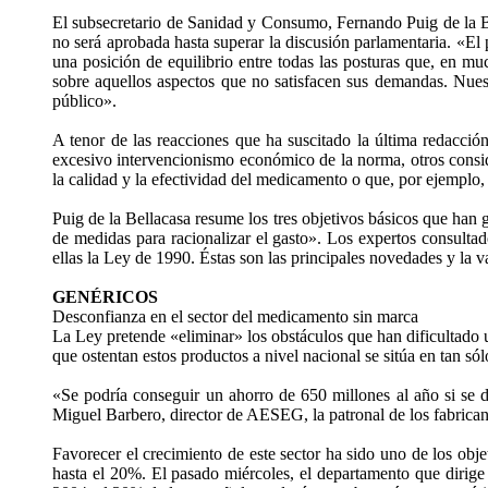
El subsecretario de Sanidad y Consumo, Fernando Puig de la Be
no será aprobada hasta superar la discusión parlamentaria. «El 
una posición de equilibrio entre todas las posturas que, en mu
sobre aquellos aspectos que no satisfacen sus demandas. Nuest
público».
A tenor de las reacciones que ha suscitado la última redacción 
excesivo intervencionismo económico de la norma, otros cons
la calidad y la efectividad del medicamento o que, por ejemplo,
Puig de la Bellacasa resume los tres objetivos básicos que han g
de medidas para racionalizar el gasto». Los expertos consult
ellas la Ley de 1990. Éstas son las principales novedades y la v
GENÉRICOS
Desconfianza en el sector del medicamento sin marca
La Ley pretende «eliminar» los obstáculos que han dificultado 
que ostentan estos productos a nivel nacional se sitúa en tan só
«Se podría conseguir un ahorro de 650 millones al año si se de
Miguel Barbero, director de AESEG, la patronal de los fabrica
Favorecer el crecimiento de este sector ha sido uno de los objet
hasta el 20%. El pasado miércoles, el departamento que dirig