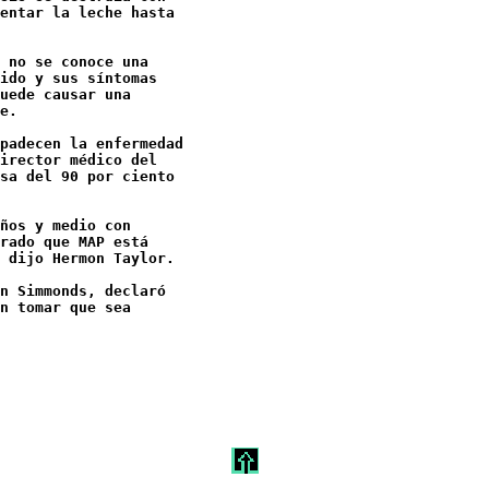
entar la leche hasta

 no se conoce una

ido y sus síntomas

uede causar una

e. 

padecen la enfermedad

irector médico del

sa del 90 por ciento

ños y medio con

rado que MAP está

 dijo Hermon Taylor. 

n Simmonds, declaró

n tomar que sea
