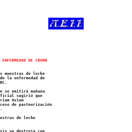
s muestras de leche

de la enfermedad de

BC. 

e se emitirá mañana

ficial sugirió que

rium Avium

ceso de pasteurización

. 

estras de leche

sis se destruía con
